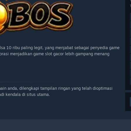
lsa 10 ribu paling legit, yang menjabat sebagai penyedia game
borasi menjadikan game slot gacor lebih gampang menang
in anda, dilengkapi tampilan ringan yang telah dioptimasi
di kendala di situs utama.