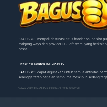
BAGUSBOS menjadi destinasi situs bandar online slot pu
mahjong ways dari provider PG Soft resmi yang berkola
besar.
Deskripsi Konten BAGUSBOS
BAGUSBOS
dapat digunakan untuk semua aktivitas berma
sehingga tetap berjalan sempurna meskipun sedang terja
©2020-2030 BAGUSBOS Studios. All rights reserved.