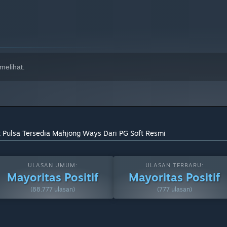
melihat.
 Pulsa Tersedia Mahjong Ways Dari PG Soft Resmi
ULASAN UMUM:
ULASAN TERBARU:
Mayoritas Positif
Mayoritas Positif
(88.777 ulasan)
(777 ulasan)