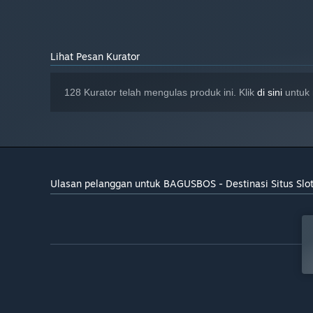
Lihat Pesan Kurator
128 Kurator telah mengulas produk ini. Klik
di sini
untuk 
Ulasan pelanggan untuk BAGUSBOS - Destinasi Situs Slot