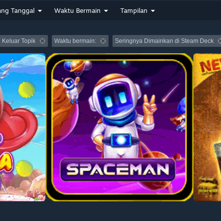
ang Tanggal
Waktu Bermain
Tampilan
 Keluar Topik
Waktu bermain:
Seringnya Dimainkan di Steam Deck