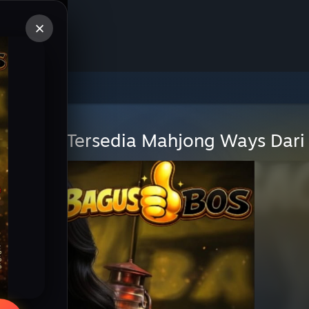
×
ot Pulsa Tersedia Mahjong Ways Dari