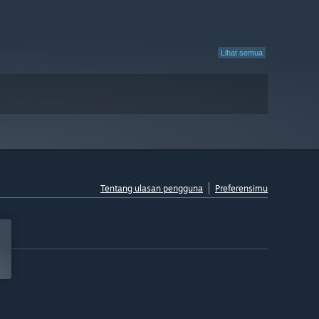
Lihat semua
Tentang ulasan pengguna
Preferensimu