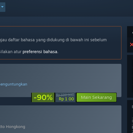
njau daftar bahasa yang didukung di bawah ini sebelum
silakan atur
preferensi bahasa
.
 menguntungkan
-90%
Rp 100 000
Main Sekarang
Rp 1 00
otto Hongkong