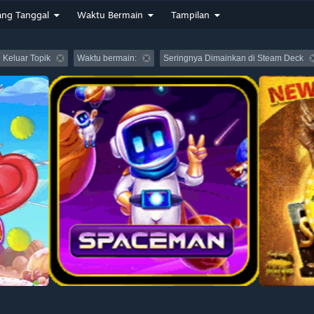
ang Tanggal
Waktu Bermain
Tampilan
 Keluar Topik
Waktu bermain:
Seringnya Dimainkan di Steam Deck