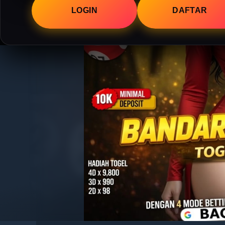
LOGIN
DAFTAR