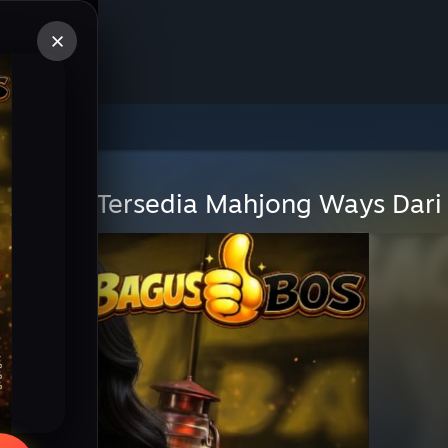
×
ot Pulsa Tersedia Mahjong Ways Dari