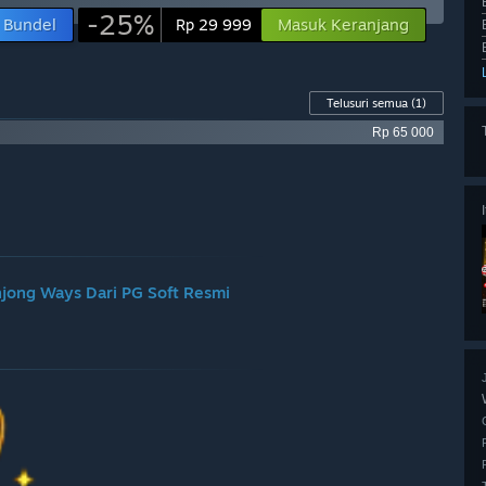
-25%
o Bundel
Masuk Keranjang
Rp 29 999
Telusuri semua
(1)
Rp 65 000
hjong Ways Dari PG Soft Resmi