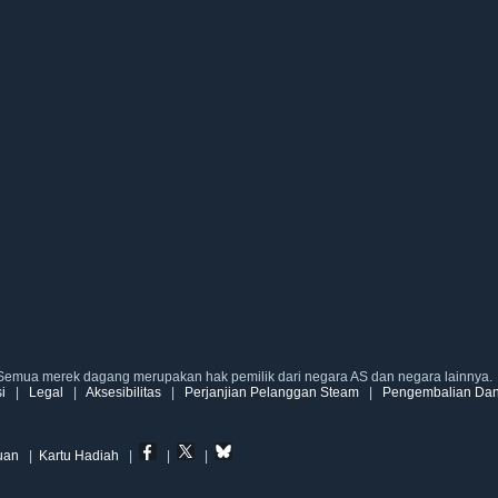
 Semua merek dagang merupakan hak pemilik dari negara AS dan negara lainnya.
i
|
Legal
|
Aksesibilitas
|
Perjanjian Pelanggan Steam
|
Pengembalian Da
uan
|
Kartu Hadiah
|
|
|