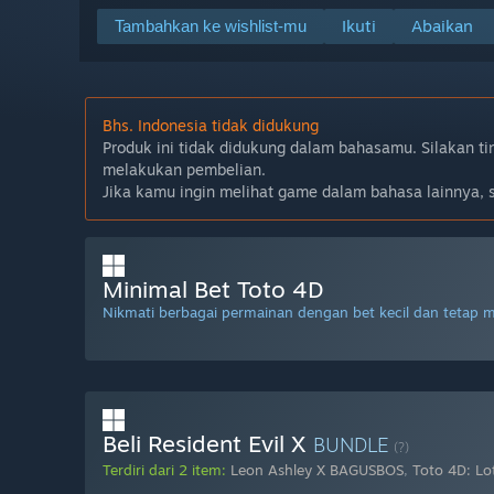
Ikuti
Abaikan
Tambahkan ke wishlist-mu
Bhs. Indonesia tidak didukung
Produk ini tidak didukung dalam bahasamu. Silakan ti
melakukan pembelian.
Jika kamu ingin melihat game dalam bahasa lainnya, 
Minimal Bet Toto 4D
Nikmati berbagai permainan dengan bet kecil dan tetap
Beli Resident Evil X
BUNDLE
(?)
Terdiri dari 2 item:
Leon Ashley X BAGUSBOS
,
Toto 4D: L