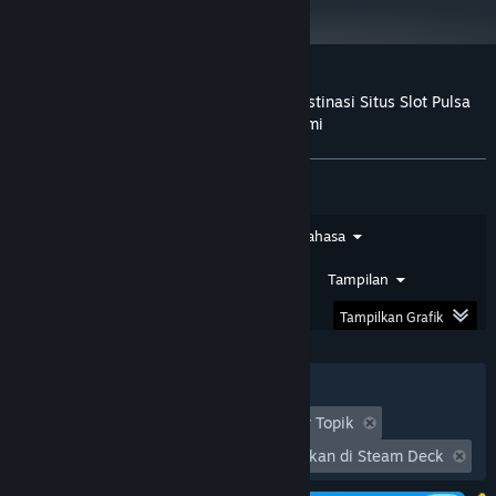
Ulasan pelanggan untuk BAGUSBOS - Destinasi Situs Slot Pulsa
Tersedia Mahjong Ways Dari PG Soft Resmi
Tentang ulasan pengguna
Preferensimu
Jenis Ulasan
Jenis Pembelian
Bahasa
Rentang Tanggal
Waktu Bermain
Tampilan
Tampilkan Grafik
Filter
Tidak Termasuk Aktivitas Ulasan Keluar Topik
Waktu bermain:
Seringnya Dimainkan di Steam Deck