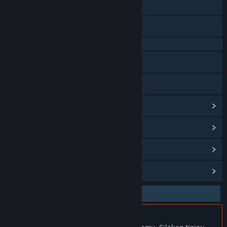
Discord
X
QQ 725153963
Baidu Tieba
Bilibili
Lihat riwayat pembaruan
Baca berita terkait
Lihat diskusi
Temukan Grup Komunitas
Bhs. Indonesia tidak didukung